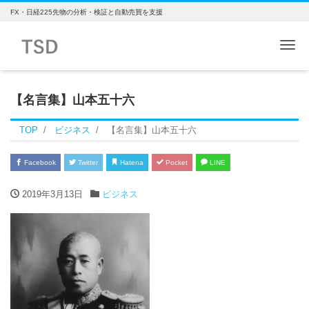
FX・日経225先物の分析・検証と自動売買を支援
Me
【名言集】山本五十六
TOP
ビジネス
【名言集】山本五十六
Facebook
Twitter
Hatena
Pocket
LINE
2019年3月13日
ビジネス