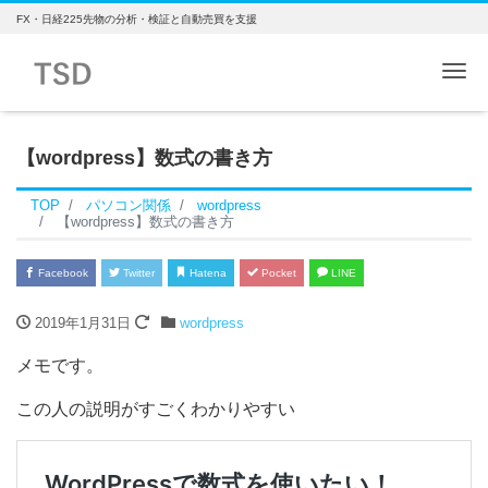
FX・日経225先物の分析・検証と自動売買を支援
Me
【wordpress】数式の書き方
TOP
パソコン関係
wordpress
【wordpress】数式の書き方
Facebook
Twitter
Hatena
Pocket
LINE
2019年1月31日
wordpress
メモです。
この人の説明がすごくわかりやすい